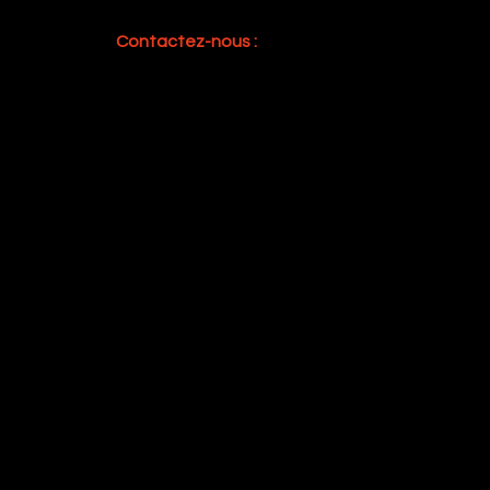
Contactez-nous :​
contact@arthea.ch
Tel : +41 (0)22 734 13 19