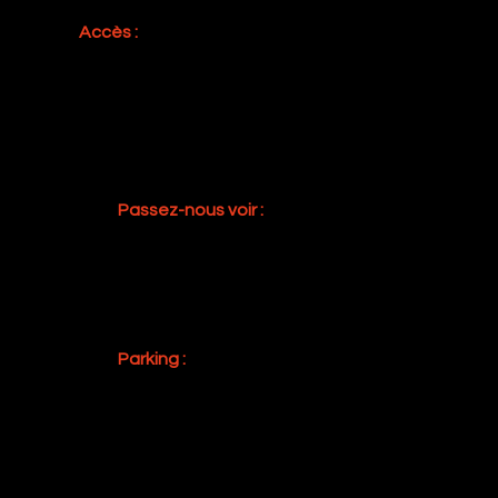
Accès :​
Voiture : ​A 300 m de la sortie "Bernex" de
l'autoroute A1
Transports publics : Tram 14 et bus 42, 63,
70, J, K arrêt " Confignon-Croisée"
Passez-nous voir :​
2, chemin de Narly​
1232 CONFIGNON-GENEVE
Suisse
Parking :​
P+R Bernex (5 min à pied) :
Gratuit le week-end, soir & nuit
(de 17h à 7h) et jours fériés